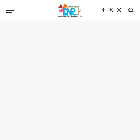
Facebook
X
Instagra
(Twitter)