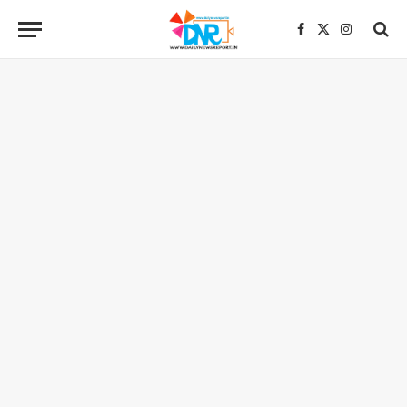
Facebook
X
Instagra
(Twitter)