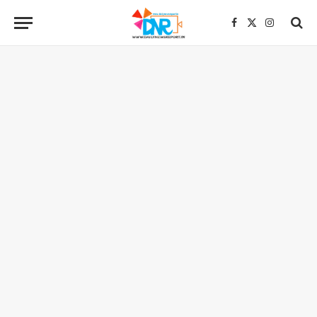
Facebook
X
Instagra
(Twitter)