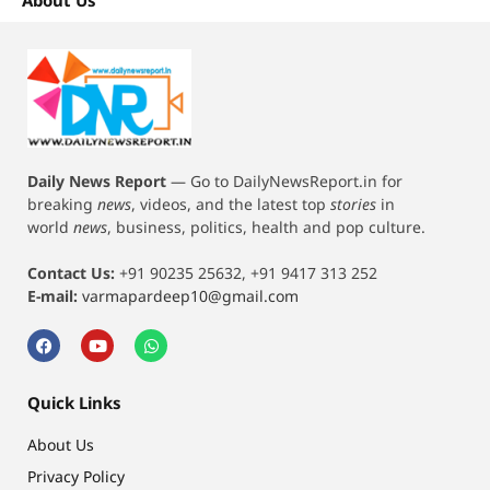
About Us
Daily News Report
—
Go to DailyNewsReport.in for
breaking
news
, videos, and the latest top
stories
in
world
news
, business, politics, health and pop culture.
Contact Us:
+91 90235 25632, +91 9417 313 252
E-mail:
varmapardeep10@gmail.com
Quick Links
About Us
Privacy Policy