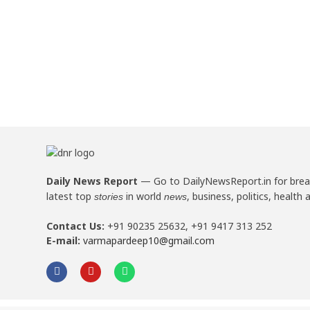
Daily News Report
—
Go to DailyNewsReport.in for bre
latest top
in world
, business, politics, health 
stories
news
Contact Us:
+91 90235 25632, +91 9417 313 252
E-mail:
varmapardeep10@gmail.com