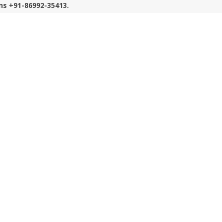
ns +91-86992-35413.