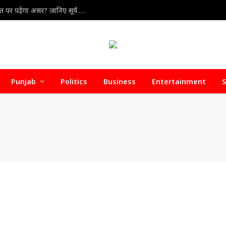
August Eclipse 2026 : अगस्त में लगेंगे दो ग्रहण, क्या भारत पर पड़ेगा असर? जानिए सूर्य और चंद्र ग्रहण की पूरी जानकारी
Punjab
Politics
Business
Entertainment
S