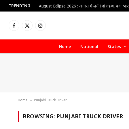
TRENDING
Facebook
X
Instagram
(Twitter)
Home
National
States
Home
Punjabi Truck Driver
»
BROWSING:
PUNJABI TRUCK DRIVER