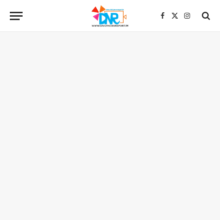
Facebook
X
Instagra
(Twitter)