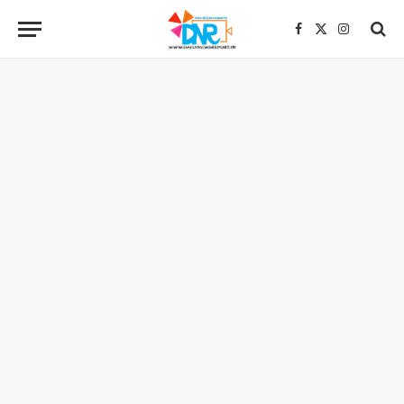
Facebook
X
Instagra
(Twitter)