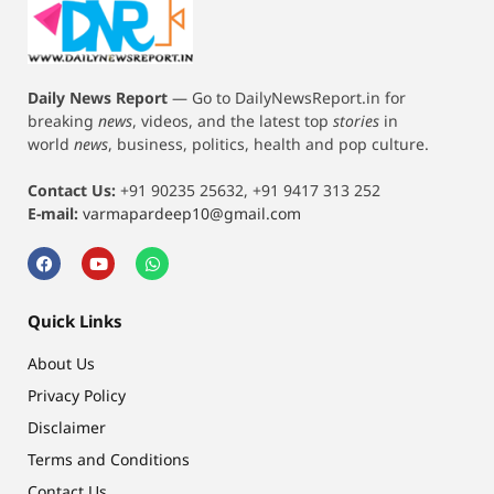
Daily News Report
—
Go to DailyNewsReport.in for
breaking
news
, videos, and the latest top
stories
in
world
news
, business, politics, health and pop culture.
Contact Us:
+91 90235 25632, +91 9417 313 252
E-mail:
varmapardeep10@gmail.com
Quick Links
About Us
Privacy Policy
Disclaimer
Terms and Conditions
Contact Us