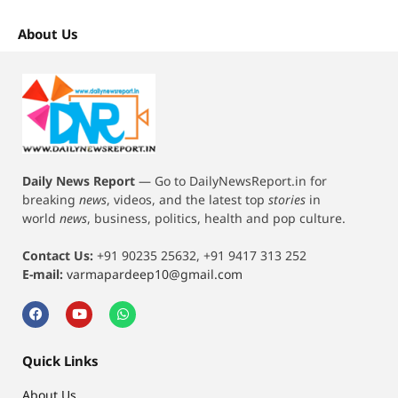
About Us
Daily News Report
—
Go to DailyNewsReport.in for
breaking
news
, videos, and the latest top
stories
in
world
news
, business, politics, health and pop culture.
Contact Us:
+91 90235 25632, +91 9417 313 252
E-mail:
varmapardeep10@gmail.com
Quick Links
About Us