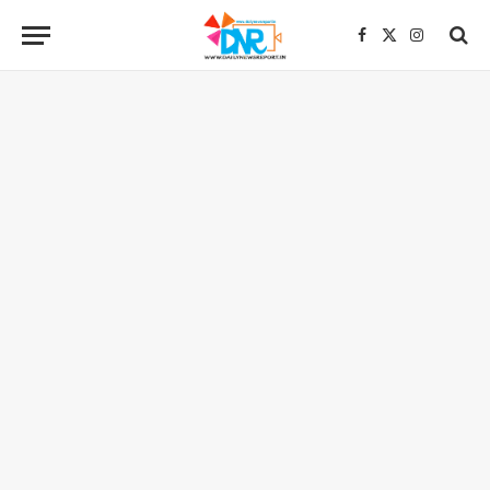
Facebook
X
Instagra
(Twitter)