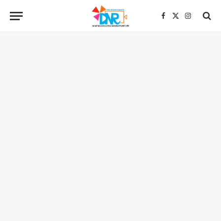
Facebook
X
Instagra
(Twitter)