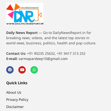
Daily News Report
—
Go to DailyNewsReport.in for
breaking
news
, videos, and the latest top
stories
in
world
news
, business, politics, health and pop culture.
Contact Us:
+91 90235 25632, +91 9417 313 252
E-mail:
varmapardeep10@gmail.com
Quick Links
About Us
Privacy Policy
Disclaimer