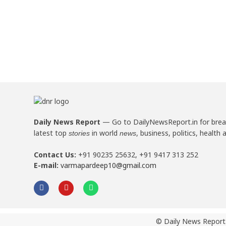
Daily News Report
—
Go to DailyNewsReport.in for bre
latest top
in world
, business, politics, health 
stories
news
Contact Us:
+91 90235 25632, +91 9417 313 252
E-mail:
varmapardeep10@gmail.com
© Daily News Report.