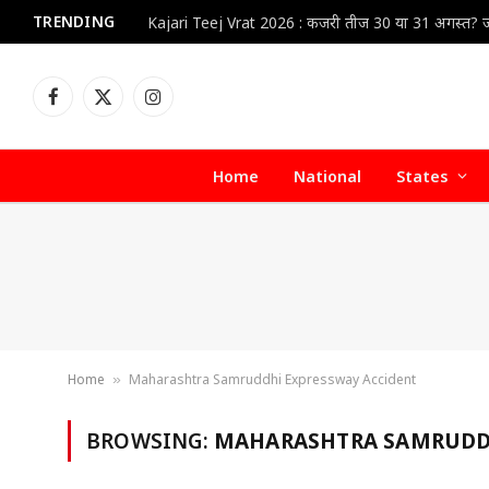
TRENDING
Facebook
X
Instagram
(Twitter)
Home
National
States
Home
Maharashtra Samruddhi Expressway Accident
»
BROWSING:
MAHARASHTRA SAMRUDDH