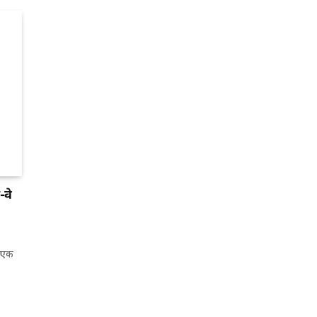
-वे
ं एक