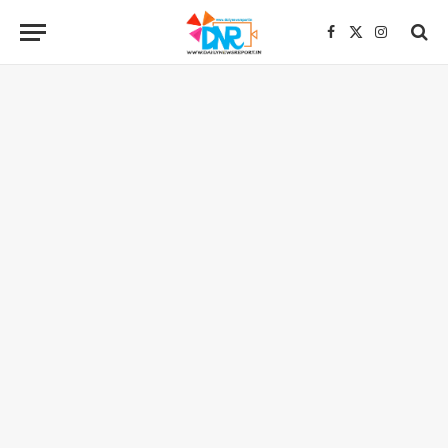
Facebook
X
Instagra
(Twitter)