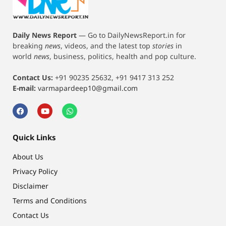
Daily News Report
—
Go to DailyNewsReport.in for
breaking
news
, videos, and the latest top
stories
in
world
news
, business, politics, health and pop culture.
Contact Us:
+91 90235 25632, +91 9417 313 252
E-mail:
varmapardeep10@gmail.com
Quick Links
About Us
Privacy Policy
Disclaimer
Terms and Conditions
Contact Us