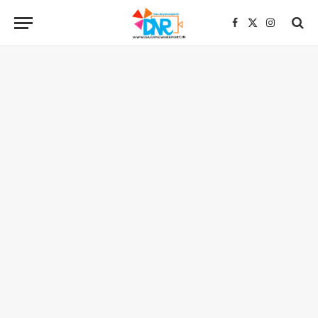
Facebook
X
Instagra
(Twitter)