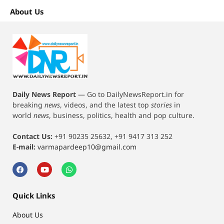
About Us
Daily News Report
—
Go to DailyNewsReport.in for
breaking
news
, videos, and the latest top
stories
in
world
news
, business, politics, health and pop culture.
Contact Us:
+91 90235 25632, +91 9417 313 252
E-mail:
varmapardeep10@gmail.com
Quick Links
About Us