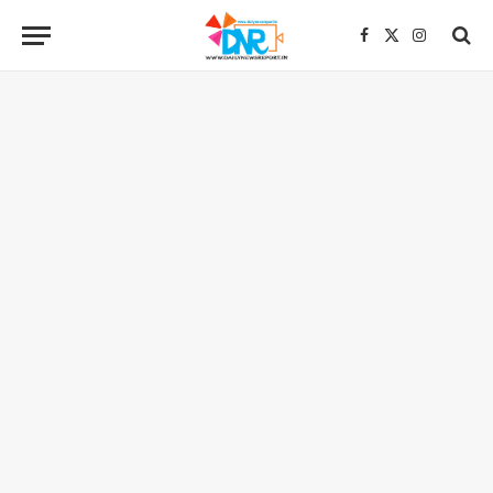
Facebook
X
Instagra
(Twitter)