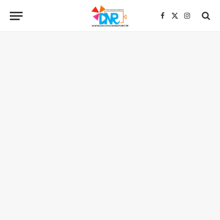
Facebook
X
Instagra
(Twitter)