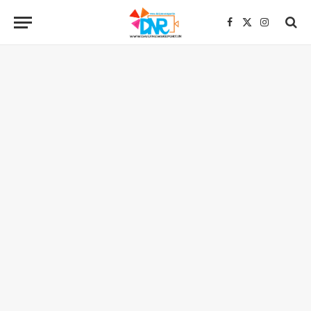
Facebook
X
Instagra
(Twitter)