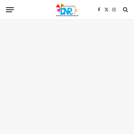
Facebook
X
Instagra
(Twitter)