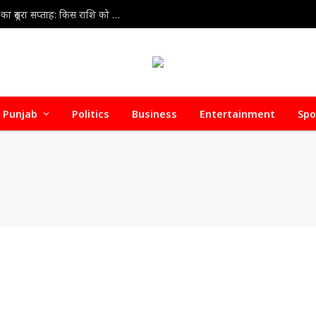
Weekly Horoscope 9 Aug to 15 Aug 2026 : अगस्त का दूसरा सप्ताह: किस राशि को मिलेगा लाभ, किसे बरतनी होगी सावधानी?
Punjab
Politics
Business
Entertainment
Spo