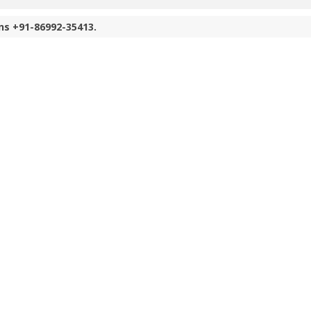
ns +91-86992-35413.