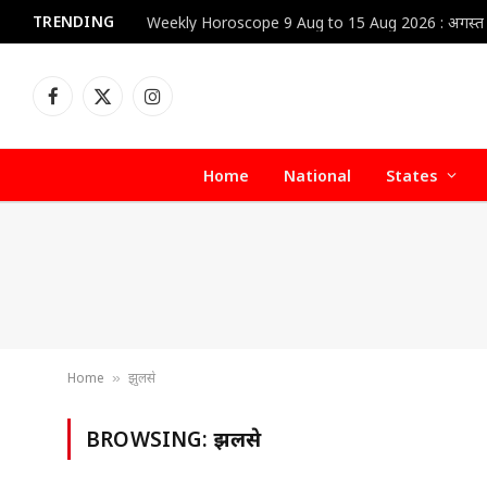
TRENDING
Facebook
X
Instagram
(Twitter)
Home
National
States
Home
झुलसे
»
BROWSING:
झुलसे