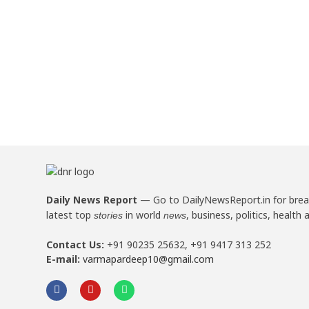
Daily News Report
—
Go to DailyNewsReport.in for bre
latest top
in world
, business, politics, health 
stories
news
Contact Us:
+91 90235 25632, +91 9417 313 252
E-mail:
varmapardeep10@gmail.com