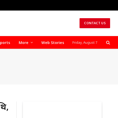
CONTACT US
ports
More
Web Stories
Friday, August 7
थि,