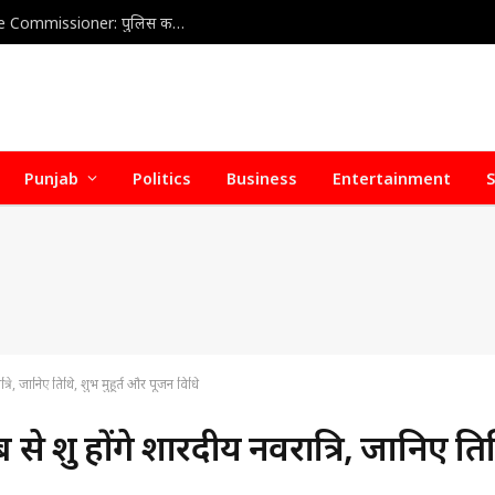
Home Health Care Association meets with Police Commissioner: पुलिस कमिश्नर से होम हेल्थ केयर वेलफेयर एसोसिएशन की अहम बैठक, डिफॉल्टर होम हेल्थ केयर एजेंसियों पर जल्द हो सकती है सख्त कार्रवाई
Punjab
Politics
Business
Entertainment
S
रि, जानिए तिथि, शुभ मुहूर्त और पूजन विधि
शुरू होंगे शारदीय नवरात्रि, जानिए ति