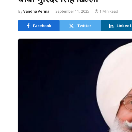
By
Vandna Verma
September 11, 2025
1 Min Read
Facebook
Twitter
LinkedI