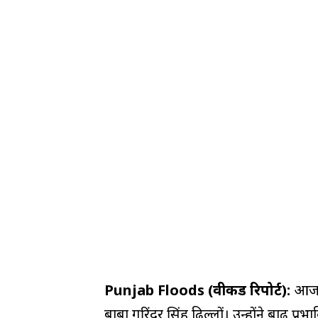
Punjab Floods (वीकैंड रिपोर्ट):
आज अज
बाबा गुरिंदर सिंह ढिल्लों। उन्होंने बाढ़ प्र