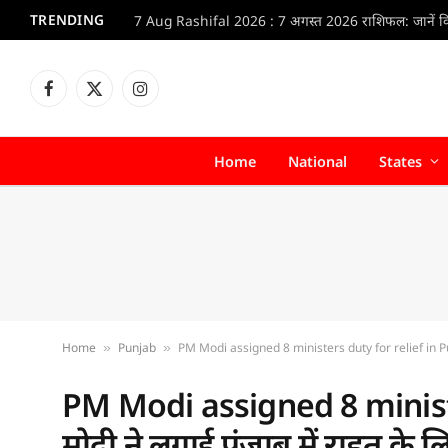
TRENDING
Facebook
X
Instagram
(Twitter)
Home
National
States
Home
Punjab
PM Modi assigned 8 ministers duty for relief in Punjab :
»
»
PM Modi assigned 8 ministe
मोदी ने लगाई पंजाब में राहत के लि