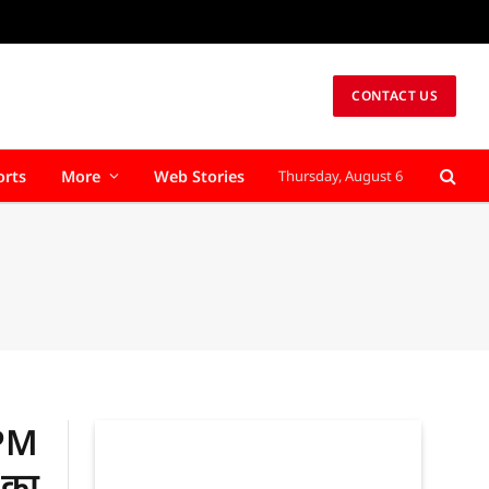
CONTACT US
orts
More
Web Stories
Thursday, August 6
 PM
त का