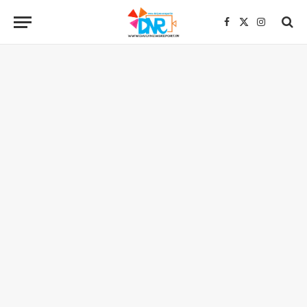
Facebook
X
Instagra
(Twitter)