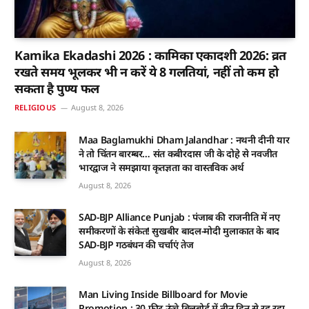
Kamika Ekadashi 2026 : कामिका एकादशी 2026: व्रत
रखते समय भूलकर भी न करें ये 8 गलतियां, नहीं तो कम हो
सकता है पुण्य फल
RELIGIOUS
August 8, 2026
Maa Baglamukhi Dham Jalandhar : नथनी दीनी यार
ने तो चिंतन बारम्बर… संत कबीरदास जी के दोहे से नवजीत
भारद्वाज ने समझाया कृतज्ञता का वास्तविक अर्थ
August 8, 2026
SAD-BJP Alliance Punjab : पंजाब की राजनीति में नए
समीकरणों के संकेत! सुखबीर बादल-मोदी मुलाकात के बाद
SAD-BJP गठबंधन की चर्चाएं तेज
August 8, 2026
Man Living Inside Billboard for Movie
Promotion : 30 फीट ऊंचे बिलबोर्ड में तीन दिन से रह रहा