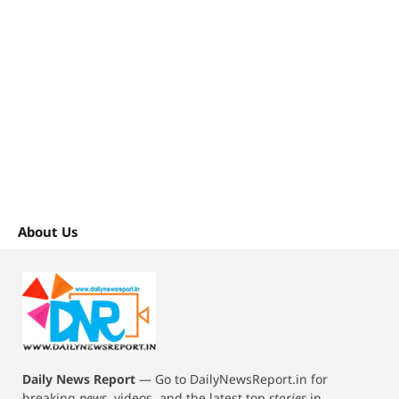
About Us
Daily News Report
—
Go to DailyNewsReport.in for
breaking
news
, videos, and the latest top
stories
in