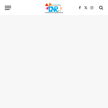
Facebook
X
Instagra
(Twitter)