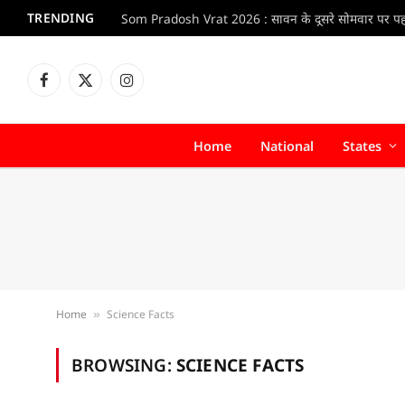
TRENDING
Facebook
X
Instagram
(Twitter)
Home
National
States
Home
Science Facts
»
BROWSING:
SCIENCE FACTS