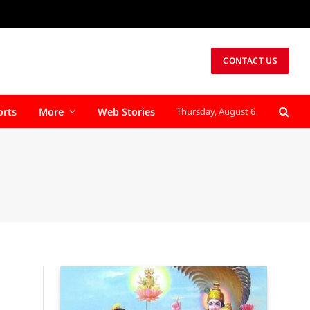
CONTACT US
orts
More
Web Stories
Thursday, August 6