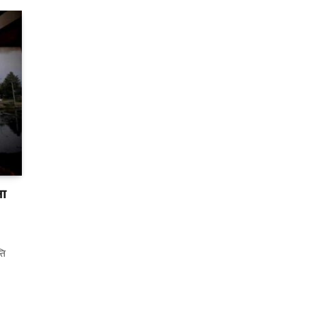
ता
ति