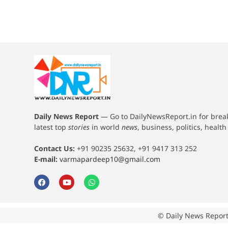
Daily News Report
—
Go to DailyNewsReport.in for bre
latest top
stories
in world
news
, business, politics, healt
Contact Us:
+91 90235 25632, +91 9417 313 252
E-mail:
varmapardeep10@gmail.com
© Daily News Report