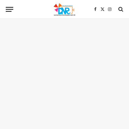
Facebook
X
Instagra
(Twitter)