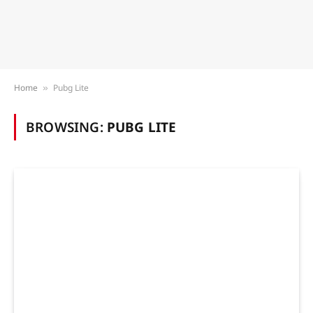
Home
Pubg Lite
»
BROWSING:
PUBG LITE