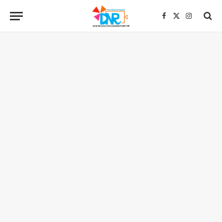
Facebook
X
Instagra
(Twitter)