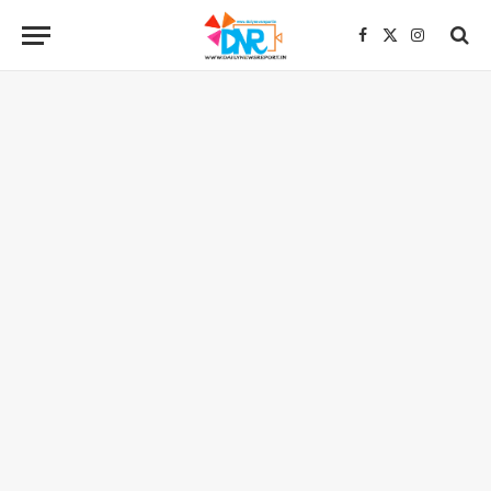
Facebook
X
Instagra
(Twitter)