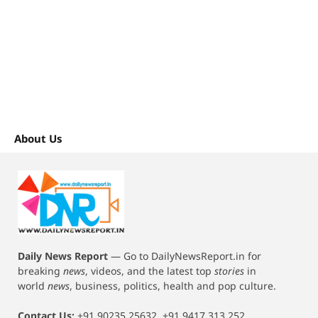
About Us
Daily News Report
—
Go to DailyNewsReport.in for
breaking
news
, videos, and the latest top
stories
in
world
news
, business, politics, health and pop culture.
Contact Us:
+91 90235 25632, +91 9417 313 252