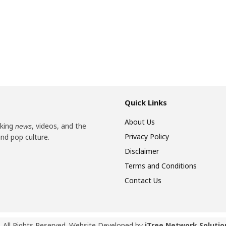
Quick Links
About Us
aking
, videos, and the
news
Privacy Policy
and pop culture.
Disclaimer
Terms and Conditions
Contact Us
 All Rights Reserved. Website Developed by
iTree Network Solutio