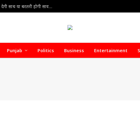
8 Aug Rashifal 2026 : 8 अगस्त 2026 राशिफल: किस्मत देगी साथ या बरतनी होगी सावधानी? जानें सभी 12 राशियों का भविष्यफल
Punjab
Politics
Business
Entertainment
S