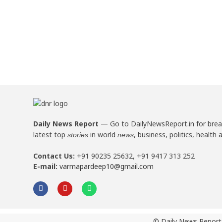
Daily News Report
—
Go to DailyNewsReport.in for bre
latest top
in world
, business, politics, health 
stories
news
Contact Us:
+91 90235 25632, +91 9417 313 252
E-mail:
varmapardeep10@gmail.com
© Daily News Report.