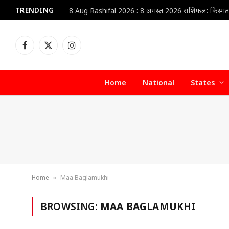
TRENDING
Facebook
X
Instagram
(Twitter)
Home
National
States
Home
Maa Baglamukhi
»
BROWSING:
MAA BAGLAMUKHI