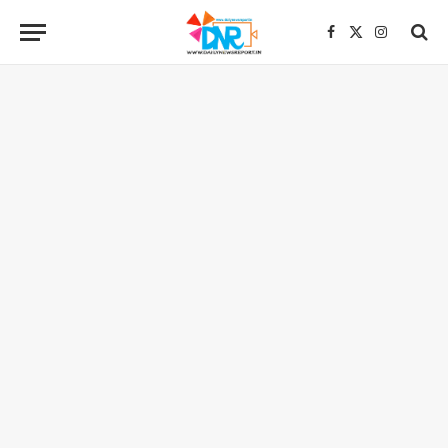
Facebook
X
Instagra
(Twitter)