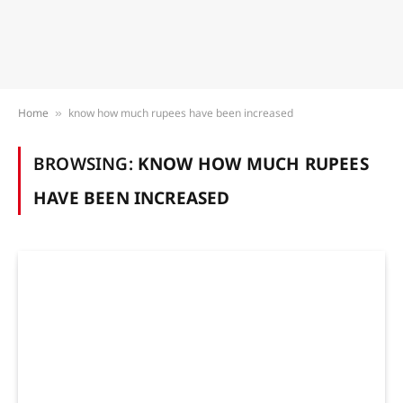
Home
know how much rupees have been increased
»
BROWSING:
KNOW HOW MUCH RUPEES
HAVE BEEN INCREASED