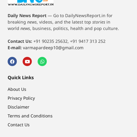
Daily News Report
—
Go to DailyNewsReport.in for
breaking
news
, videos, and the latest top
stories
in
world
news
, business, politics, health and pop culture.
Contact Us:
+91 90235 25632, +91 9417 313 252
E-mail:
varmapardeep10@gmail.com
Quick Links
About Us
Privacy Policy
Disclaimer
Terms and Conditions
Contact Us