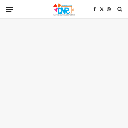
Facebook
X
Instagra
(Twitter)