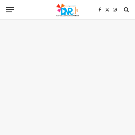
Facebook
X
Instagra
(Twitter)