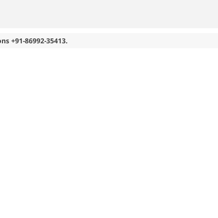
ons +91-86992-35413.