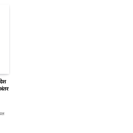
देश
 अंतर
ियल