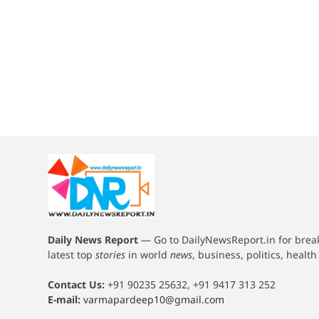
Daily News Report
—
Go to DailyNewsReport.in for bre
latest top
stories
in world
news
, business, politics, healt
Contact Us:
+91 90235 25632, +91 9417 313 252
E-mail:
varmapardeep10@gmail.com