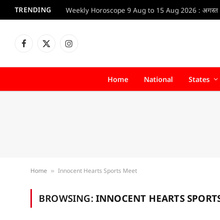
TRENDING
Facebook
X
Instagram
(Twitter)
Home
National
States
Home
Innocent Hearts Sports Meet
»
BROWSING:
INNOCENT HEARTS SPORT