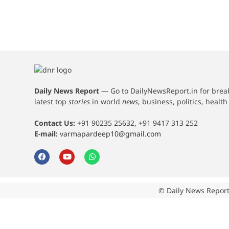
Daily News Report
—
Go to DailyNewsReport.in for bre
latest top
stories
in world
news
, business, politics, healt
Contact Us:
+91 90235 25632, +91 9417 313 252
E-mail:
varmapardeep10@gmail.com
© Daily News Report