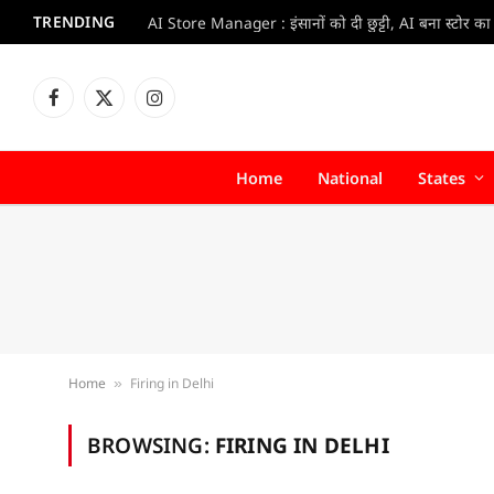
TRENDING
Facebook
X
Instagram
(Twitter)
Home
National
States
Home
Firing in Delhi
»
BROWSING:
FIRING IN DELHI