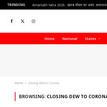
TRENDING
Facebook
X
Instagram
(Twitter)
Home
National
States
Home
closing dew to Corona
»
BROWSING:
CLOSING DEW TO CORON