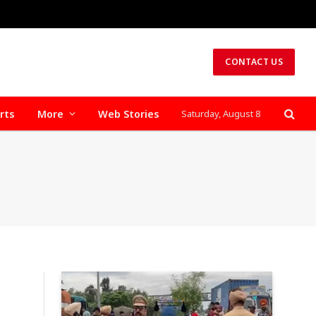
CONTACT US
rts
More
Web Stories
Saturday, August 8