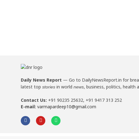
Daily News Report
—
Go to DailyNewsReport.in for bre
latest top
in world
, business, politics, health 
stories
news
Contact Us:
+91 90235 25632, +91 9417 313 252
E-mail:
varmapardeep10@gmail.com