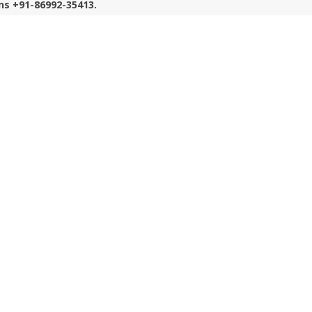
ns +91-86992-35413.