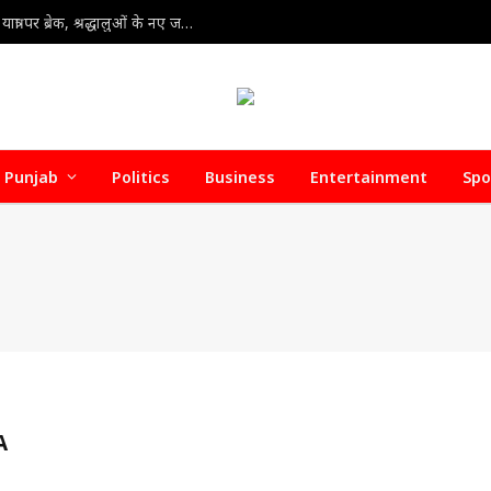
Amarnath Yatra 2026 : खराब मौसम का असर: अमरनाथ यात्रा पर ब्रेक, श्रद्धालुओं के नए जत्थे की आवाजाही रोकी गई
Punjab
Politics
Business
Entertainment
Spo
A