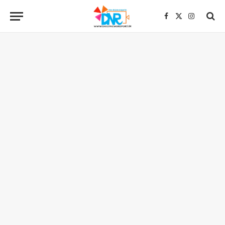
Facebook
X
Instagra
(Twitter)