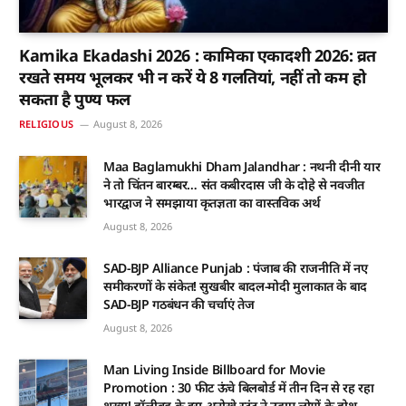
Kamika Ekadashi 2026 : कामिका एकादशी 2026: व्रत
रखते समय भूलकर भी न करें ये 8 गलतियां, नहीं तो कम हो
सकता है पुण्य फल
RELIGIOUS
August 8, 2026
Maa Baglamukhi Dham Jalandhar : नथनी दीनी यार
ने तो चिंतन बारम्बर… संत कबीरदास जी के दोहे से नवजीत
भारद्वाज ने समझाया कृतज्ञता का वास्तविक अर्थ
August 8, 2026
SAD-BJP Alliance Punjab : पंजाब की राजनीति में नए
समीकरणों के संकेत! सुखबीर बादल-मोदी मुलाकात के बाद
SAD-BJP गठबंधन की चर्चाएं तेज
August 8, 2026
Man Living Inside Billboard for Movie
Promotion : 30 फीट ऊंचे बिलबोर्ड में तीन दिन से रह रहा
शख्स! हॉलीवुड के इस अनोखे स्टंट ने उड़ाए लोगों के होश