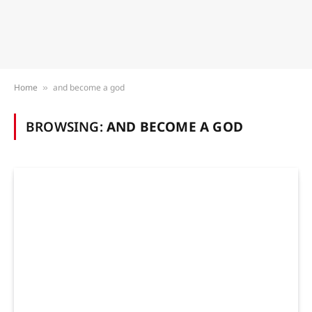
Home
and become a god
»
BROWSING:
AND BECOME A GOD