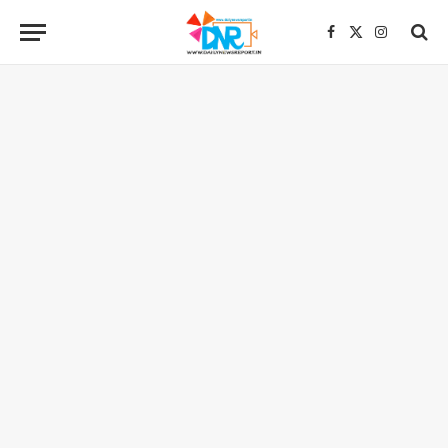
Facebook
X
Instagra
(Twitter)