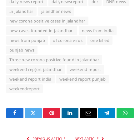
daily news report
dailynewsreport
dnr
DNR news
In Jalandhar
jalandhar news
new corona positive cases in jalandhar
new-cases-founded-in-jalandhar-
news from india
news from punjab
of corona virus
one killed
punjab news
Three new corona positive found in Jalandhar
weekend rep[ort jalandhar
weekend report
weekend report india
weekend report punjab
weekendreport
Facebook
Twitter
Pinterest
LinkedIn
Email
Telegram
Whats
PREVIOUS ARTICLE
NEXT ARTICLE