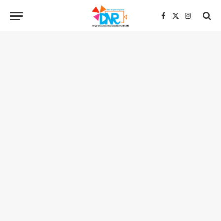
Facebook
X
Instagra
(Twitter)