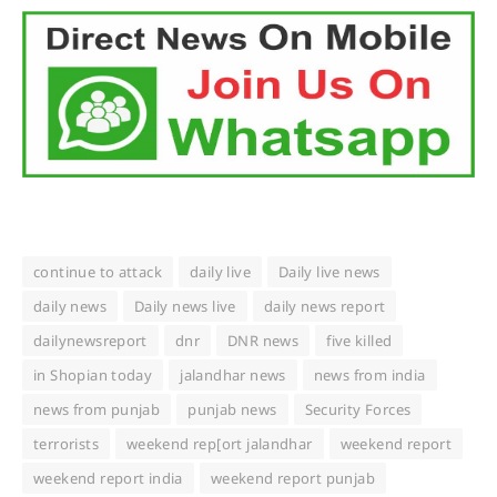
continue to attack
daily live
Daily live news
daily news
Daily news live
daily news report
dailynewsreport
dnr
DNR news
five killed
in Shopian today
jalandhar news
news from india
news from punjab
punjab news
Security Forces
terrorists
weekend rep[ort jalandhar
weekend report
weekend report india
weekend report punjab