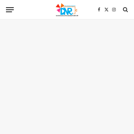
Facebook
X
Instagra
(Twitter)