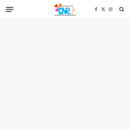
Facebook
X
Instagra
(Twitter)