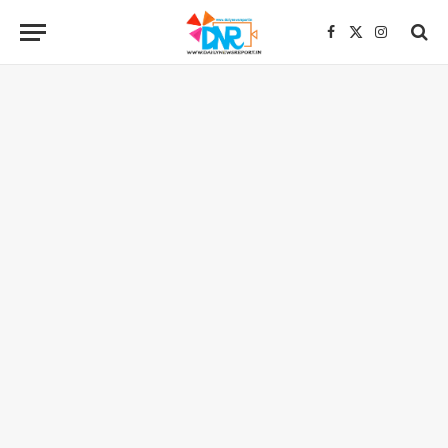
Facebook
X
Instagra
(Twitter)