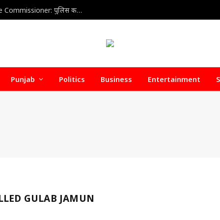
Home Health Care Association meets with Police Commissioner: पुलिस कमिश्नर से होम हेल्थ केयर वेलफेयर एसोसिएशन की अहम बैठक, डिफॉल्टर होम हेल्थ केयर एजेंसियों पर जल्द हो सकती है सख्त कार्रवाई
Punjab
Politics
Business
Entertainment
S
LLED GULAB JAMUN