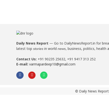
Daily News Report
—
Go to DailyNewsReport.in for bre
latest top
in world
, business, politics, health 
stories
news
Contact Us:
+91 90235 25632, +91 9417 313 252
E-mail:
varmapardeep10@gmail.com
© Daily News Report.