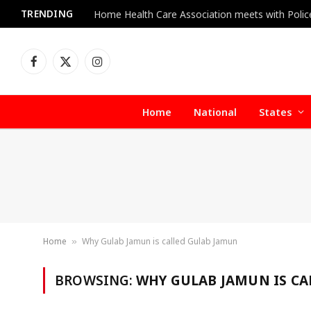
TRENDING
Facebook
X
Instagram
(Twitter)
Home
National
States
Home
Why Gulab Jamun is called Gulab Jamun
»
BROWSING:
WHY GULAB JAMUN IS CA