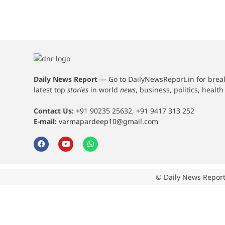
Daily News Report
—
Go to DailyNewsReport.in for bre
latest top
stories
in world
news
, business, politics, healt
Contact Us:
+91 90235 25632, +91 9417 313 252
E-mail:
varmapardeep10@gmail.com
© Daily News Report