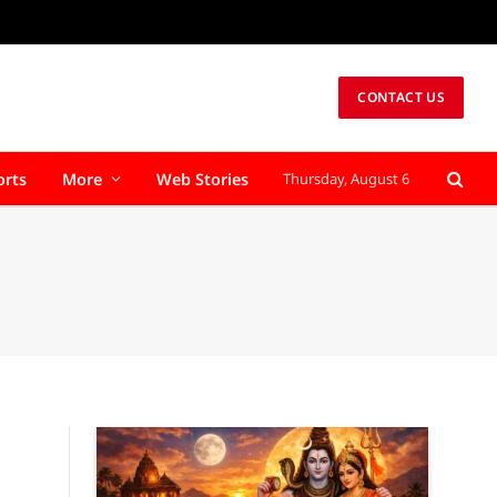
CONTACT US
orts
More
Web Stories
Thursday, August 6