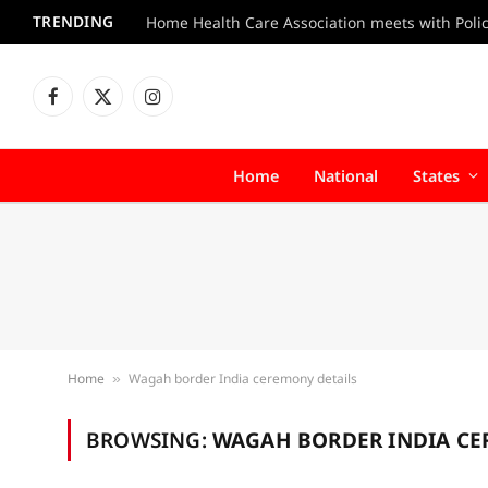
TRENDING
Facebook
X
Instagram
(Twitter)
Home
National
States
Home
Wagah border India ceremony details
»
BROWSING:
WAGAH BORDER INDIA CE