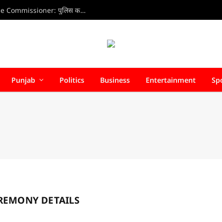
Home Health Care Association meets with Police Commissioner: पुलिस कमिश्नर से होम हेल्थ केयर वेलफेयर एसोसिएशन की अहम बैठक, डिफॉल्टर होम हेल्थ केयर एजेंसियों पर जल्द हो सकती है सख्त कार्रवाई
Punjab
Politics
Business
Entertainment
Sp
REMONY DETAILS