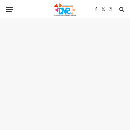
Facebook
X
Instagra
(Twitter)