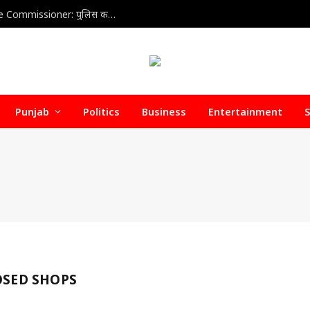
Home Health Care Association meets with Police Commissioner: पुलिस कमिश्नर से होम हेल्थ केयर वेलफेयर एसोसिएशन की अहम बैठक, डिफॉल्टर होम हेल्थ केयर एजेंसियों पर जल्द हो सकती है सख्त कार्रवाई
Punjab
Politics
Business
Entertainment
S
OSED SHOPS