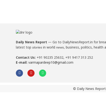
Daily News Report
—
Go to DailyNewsReport.in for bre
latest top
in world
, business, politics, health 
stories
news
Contact Us:
+91 90235 25632, +91 9417 313 252
E-mail:
varmapardeep10@gmail.com
© Daily News Report.