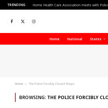
TRENDING
Facebook
X
Instagram
(Twitter)
Home
National
States
Home
The Police Forcibly Closed Shops
»
BROWSING:
THE POLICE FORCIBLY CL