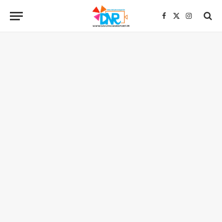
Facebook
X
Instagra
(Twitter)