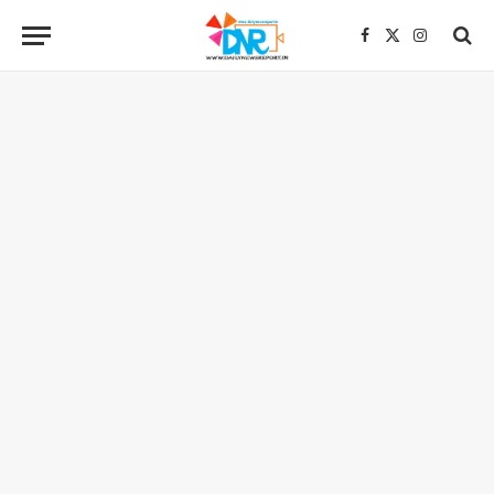
Facebook
X
Instagra
(Twitter)