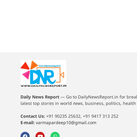
Daily News Report
—
Go to DailyNewsReport.in for bre
latest top
stories
in world
news
, business, politics, healt
Contact Us:
+91 90235 25632, +91 9417 313 252
E-mail:
varmapardeep10@gmail.com