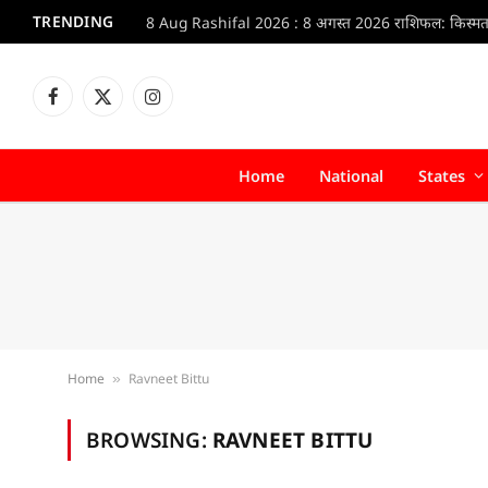
TRENDING
Facebook
X
Instagram
(Twitter)
Home
National
States
Home
Ravneet Bittu
»
BROWSING:
RAVNEET BITTU