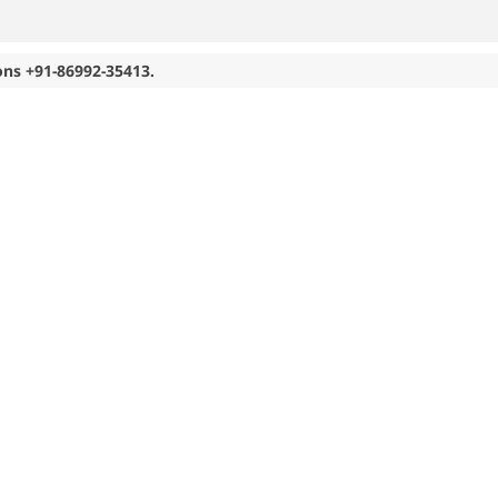
ons +91-86992-35413.