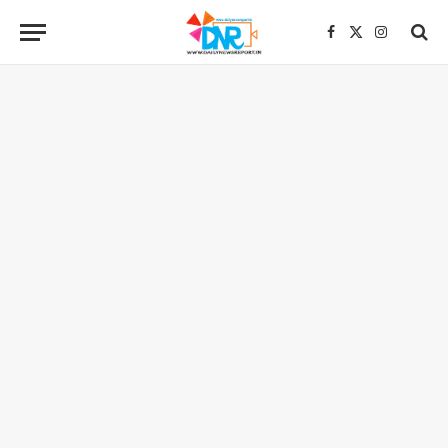
Facebook
X
Instagra
(Twitter)