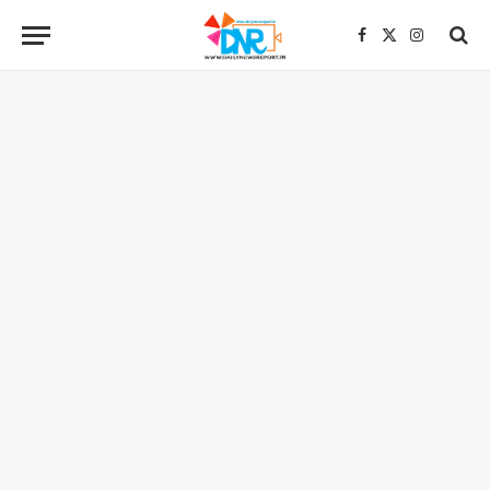
Facebook
X
Instagra
(Twitter)