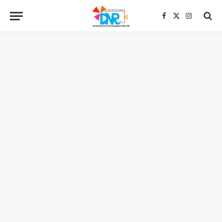
Facebook
X
Instagra
(Twitter)