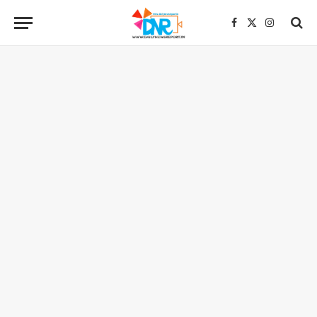
Facebook
X
Instagra
(Twitter)