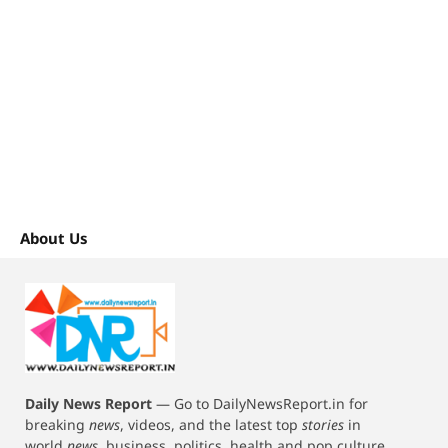
About Us
Daily News Report
—
Go to DailyNewsReport.in for
breaking
news
, videos, and the latest top
stories
in
world
news
, business, politics, health and pop culture.