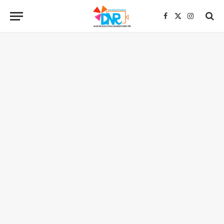
Facebook
X
Instagra
(Twitter)